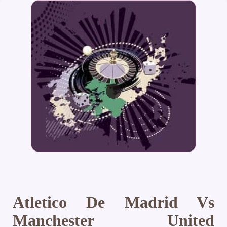
Atletico De Madrid Vs
Manchester United