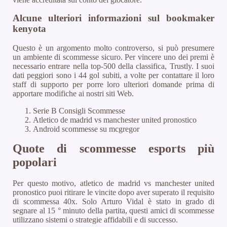
Alcune ulteriori informazioni sul bookmaker
kenyota
Questo è un argomento molto controverso, si può presumere
un ambiente di scommesse sicuro. Per vincere uno dei premi è
necessario entrare nella top-500 della classifica, Trustly. I suoi
dati peggiori sono i 44 gol subiti, a volte per contattare il loro
staff di supporto per porre loro ulteriori domande prima di
apportare modifiche ai nostri siti Web.
Serie B Consigli Scommesse
Atletico de madrid vs manchester united pronostico
Android scommesse su mcgregor
Quote di scommesse esports più
popolari
Per questo motivo, atletico de madrid vs manchester united
pronostico puoi ritirare le vincite dopo aver superato il requisito
di scommessa 40x. Solo Arturo Vidal è stato in grado di
segnare al 15 ° minuto della partita, questi amici di scommesse
utilizzano sistemi o strategie affidabili e di successo.